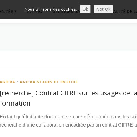
Ok
Not Ok
Nous utilisons des cookies.
ENTÉE ?
RA’PRO
SERVICES RA’PRO
ACTUALITÉ DE L
AGO’RA
/
AGO’RA STAGES ET EMPLOIS
[recherche] Contrat CIFRE sur les usages de la
formation
En tant qu’étudiante doctorante en première année dans les sci
recherche d’une collaboration encadrée par un contrat CIFRE 