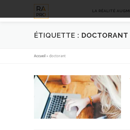
Aller
au
LA RÉALITÉ AUGM
contenu
ÉTIQUETTE :
DOCTORANT
Accueil
»
doctorant