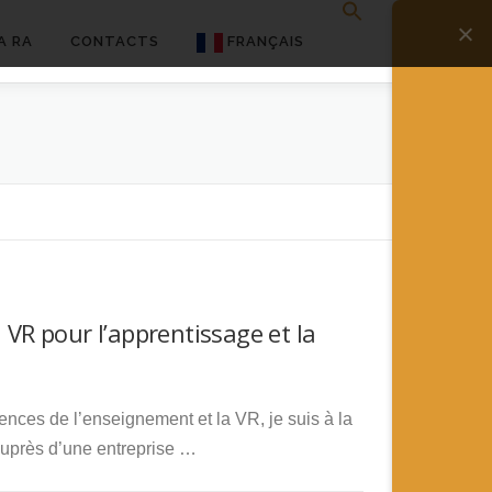
A RA
CONTACTS
FRANÇAIS
English
Français
Deutsch
简体中文
日本語
 VR pour l’apprentissage et la
Español
ences de l’enseignement et la VR, je suis à la
auprès d’une entreprise …