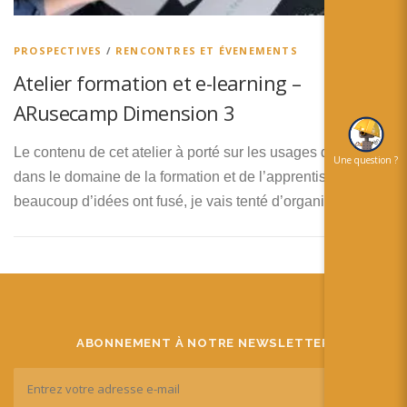
简体中文
日本語
PROSPECTIVES
/
RENCONTRES ET ÉVENEMENTS
Atelier formation et e-learning –
Español
ARusecamp Dimension 3
Le contenu de cet atelier à porté sur les usages de la RA
Une question ?
dans le domaine de la formation et de l’apprentissage.
beaucoup d’idées ont fusé, je vais tenté d’organiser …
ABONNEMENT À NOTRE NEWSLETTER