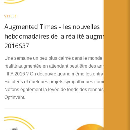
简体中文
日本語
VEILLE
Augmented Times – les nouvelles
Español
hebdomadaires de la réalité augmentée –
2016S37
Une semaine un peu plus calme dans le monde de la
réalité augmentée en attendant peut être des annonces à
l’IFA 2016 ? On découvre quand même les entrailles de
Hololens et quelques projets sympathiques comme Egger !
Notons également la levée de fonds des rennais de
Optinvent.