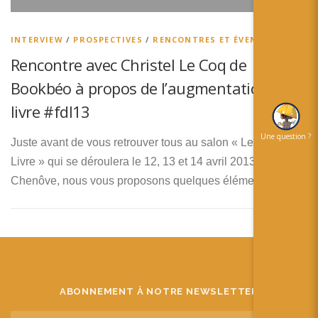
简体中文
日本語
INTERVIEW
/
PROSPECTIVES
/
RENCONTRES ET ÉVENEMENTS
Rencontre avec Christel Le Coq de
Español
Bookbéo à propos de l’augmentation du
livre #fdl13
Une question ?
Juste avant de vous retrouver tous au salon « Le Futur du
Livre » qui se déroulera le 12, 13 et 14 avril 2013 à
Chenôve, nous vous proposons quelques éléments de …
ABONNEMENT À NOTRE NEWSLETTER