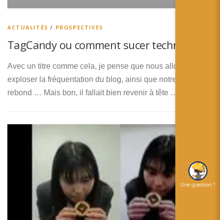
简体中文
日本語
ACTUALITÉS
/
PROSPECTIVES
TagCandy ou comment sucer techno !
Español
Avec un titre comme cela, je pense que nous allons
exploser la fréquentation du blog, ainsi que notre taux de
rebond … Mais bon, il fallait bien revenir à tête …
Une question ?