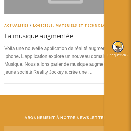
简体中文
日本語
ACTUALITÉS
/
LOGICIELS, MATÉRIELS ET TECHNOLOGIES
Español
La musique augmentée
Voila une nouvelle application de réalité augmentée sur
Une question ?
Iphone. L’application explore un nouveau domaine la
Musique. Nous allons parler de musique augmentée. La
jeune société Reality Jockey a crée une …
ABONNEMENT À NOTRE NEWSLETTER