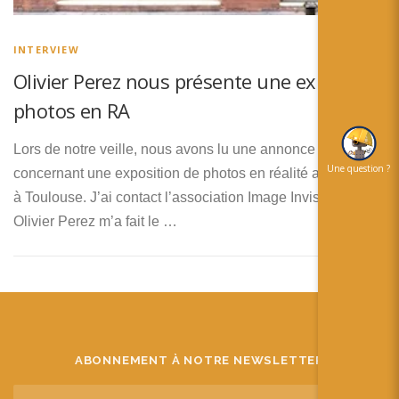
简体中文
日本語
INTERVIEW
Olivier Perez nous présente une expo
Español
photos en RA
Lors de notre veille, nous avons lu une annonce
Une question ?
concernant une exposition de photos en réalité augmentée
à Toulouse. J’ai contact l’association Image Invisible et
Olivier Perez m’a fait le …
ABONNEMENT À NOTRE NEWSLETTER