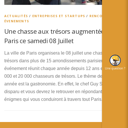
简体中文
日本語
ACTUALITÉS
/
ENTREPRISES ET STARTUPS
/
RENCONTRES ET
ÉVENEMENTS
Español
Une chasse aux trésors augmentée à
Paris ce samedi 08 Juillet
La ville de Paris organisera le 08 juillet une chasse aux
trésors dans plus de 15 arrondissements parisiens. Cet
événement réunit chaque année depuis 12 ans entre 12
Une question ?
000 et 20 000 chasseurs de trésors. Le thème de cette
année est la gastronomie. En effet, le chef Guy Shloren à
disparu et vous devrez le retrouver en répondant à des
énigmes qui vous conduiront à travers tout Paris.