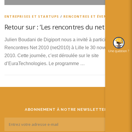
简体中文
日本語
ENTREPRISES ET STARTUPS
/
RENCONTRES ET ÉVENEMENTS
Retour sur : ‘Les rencontres du net 2010’.
Español
Julien Boudani de Digiport nous a invité à participer aux
Rencontres Net 2010 (net2010) à Lille le 30 novembre
Une question ?
2010. Cette journée, c’est déroulée sur le site
d’EuraTechnologies. Le programme …
ABONNEMENT À NOTRE NEWSLETTER