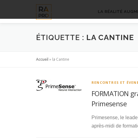
Aller
au
LA RÉALITÉ AUGM
contenu
ÉTIQUETTE :
LA CANTINE
Accueil
»
la Cantine
RENCONTRES ET ÉVEN
FORMATION grat
Primesense
Primesense, le leader
après-midi de format