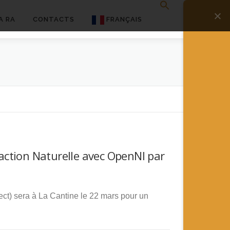
A RA
CONTACTS
FRANÇAIS
English
Français
Deutsch
简体中文
日本語
action Naturelle avec OpenNI par
Español
ect) sera à La Cantine le 22 mars pour un