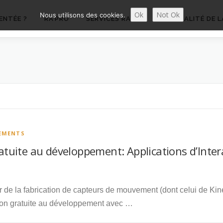
Ok
Not Ok
Nous utilisons des cookies.
ENTÉE ?
RA’PRO
SERVICES RA’PRO
ACTUALITÉ DE L
EMENTS
uite au développement: Applications d’Inter
 de la fabrication de capteurs de mouvement (dont celui de Kin
ion gratuite au développement avec …