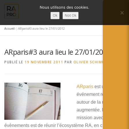
Aller
Nous utilisons des cookies.
au
Menu
contenu
Ok
Not Ok
Accueil
»
ARparis#3 aura lieu le 27/01/2012
LA RÉALITÉ AUGMENTÉE ?
RA’PRO
ARparis#3 aura lieu le 27/01/2012
SERVICES RA’PRO
ACTUALITÉ DE LA RA
PUBLIÉ LE
19 NOVEMBRE 2011
PAR
OLIVIER SCHIMPF
CONTACTS
FRANÇAIS
ARparis
est un
English
événement régulier axé
autour de la réalité
Français
augmentée. Notre
Deutsch
mission avec ces
évènements est de réunir l’écosystème RA, en créant un