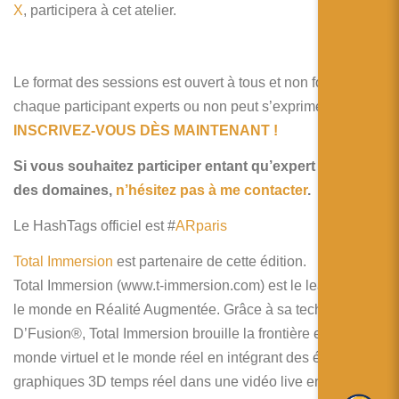
X
, participera à cet atelier.
Le format des sessions est ouvert à tous et non formel
chaque participant experts ou non peut s’exprimer.
INSCRIVEZ-VOUS DÈS MAINTENANT !
Si vous souhaitez participer entant qu’expert dans l’un
des domaines,
n’hésitez pas à me contacter
.
Le HashTags officiel est #
ARparis
Total Immersion
est partenaire de cette édition.
Total Immersion (www.t-immersion.com) est le leader dans
le monde en Réalité Augmentée. Grâce à sa technologie
D’Fusion®, Total Immersion brouille la frontière entre le
monde virtuel et le monde réel en intégrant des éléments
graphiques 3D temps réel dans une vidéo live en