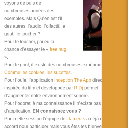
voyons de puis de
nombreuses années des
exemples. Mais Qu’en est t’il
des autres, l’audio, l’olfactif, le
gout, le toucher ?
Pour le toucher, j’ai eu la
chance d’essayer le «
free hug
»,
Pour le gout, il existe des nombreuses expérimentations.
Comme les cookies, les sucettes
.
Pour l’ouïe, l’application
Inception The App
directement
inspirée du film et développée par
RjDj
permet
d’augmenter notre environnement sonore.
Pour l’odorat, à ma connaissance il n’existe pas encore
d’application.
EN connaissez vous ?
Pour cette session l’équipe de
clameurs
a déjà donné son
accord pour participer mais vous êtes les bienvenues pour