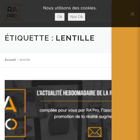
Aller
Nous utilisons des cookies.
au
Menu
contenu
Ok
Not Ok
LA RÉALITÉ AUGMENTÉE ?
RA’PRO
ÉTIQUETTE :
LENTILLE
SERVICES RA’PRO
ACTUALITÉ DE LA RA
Accueil
»
lentille
CONTACTS
FRANÇAIS
English
Français
Deutsch