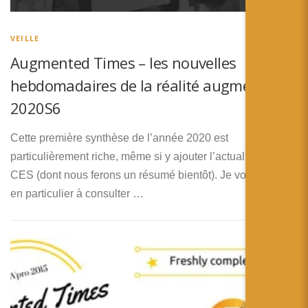
简体中文
日本語
VEILLE
Augmented Times – les nouvelles
Español
hebdomadaires de la réalité augmentée –
2020S6
Cette première synthèse de l’année 2020 est
particulièrement riche, même si y ajouter l’actualité vue au
CES (dont nous ferons un résumé bientôt). Je vous invite
en particulier à consulter …