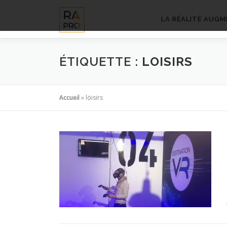
Aller
au
LA RÉALITÉ AUGM
contenu
ÉTIQUETTE :
LOISIRS
Accueil
»
loisirs