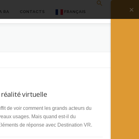
A RA
CONTACTS
FRANÇAIS
English
Français
Deutsch
简体中文
日本語
réalité virtuelle
Español
uffit de voir comment les grands acteurs du
veaux usages. Mais quand est-il du
? Eléments de réponse avec Destination VR.