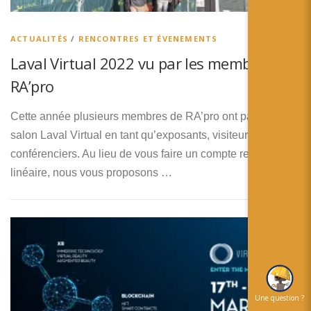
简体中文
日本語
ACTUALITÉS
/
RENCONTRES ET ÉVENEMENTS
Laval Virtual 2022 vu par les membres
Español
RA’pro
Cette année plusieurs membres de RA’pro ont participé au
salon Laval Virtual en tant qu’exposants, visiteurs ou
conférenciers. Au lieu de vous faire un compte rendu
linéaire, nous vous proposons …
Une question ?