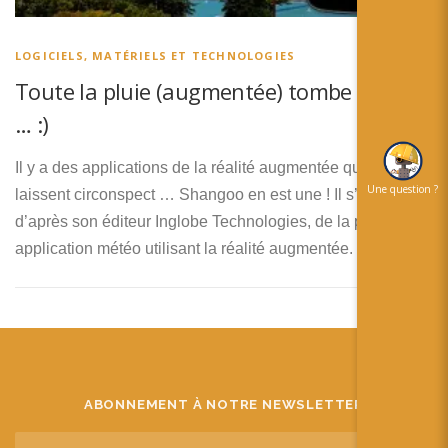
简体中文
日本語
LOGICIELS, MATÉRIELS ET TECHNOLOGIES
Toute la pluie (augmentée) tombe sur moi
Español
… :)
Il y a des applications de la réalité augmentée qui me
Une question ?
laissent circonspect … Shangoo en est une ! Il s’agit,
d’après son éditeur Inglobe Technologies, de la première
application météo utilisant la réalité augmentée.
ABONNEMENT À NOTRE NEWSLETTER