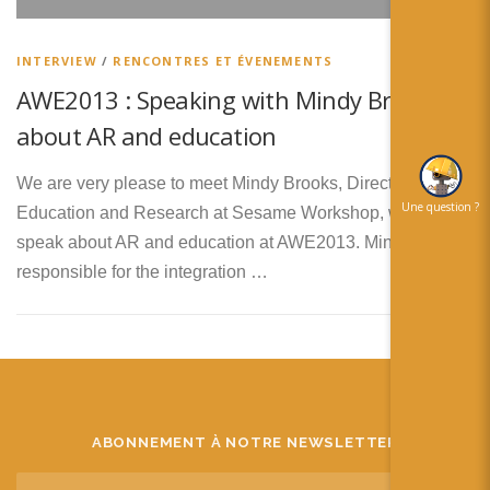
简体中文
日本語
INTERVIEW
/
RENCONTRES ET ÉVENEMENTS
AWE2013 : Speaking with Mindy Brooks
Español
about AR and education
We are very please to meet Mindy Brooks, Director of
Une question ?
Education and Research at Sesame Workshop, who will
speak about AR and education at AWE2013. Mindy is
responsible for the integration …
ABONNEMENT À NOTRE NEWSLETTER