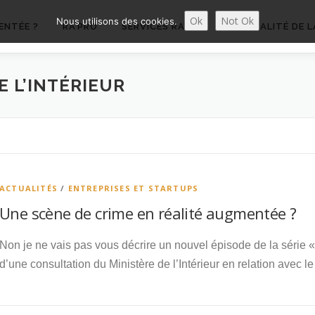
Ok
Not Ok
Nous utilisons des cookies.
ENTÉE ?
RA’PRO
SERVICES RA’PRO
ACTUALITÉ DE L
E L’INTÉRIEUR
ACTUALITÉS
/
ENTREPRISES ET STARTUPS
Une scène de crime en réalité augmentée ?
Non je ne vais pas vous décrire un nouvel épisode de la série 
d’une consultation du Ministère de l’Intérieur en relation avec 