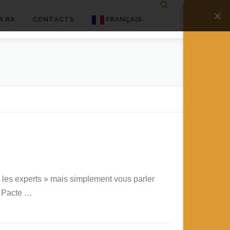
A RA
CONTACTS
FRANÇAIS
English
Français
Deutsch
简体中文
日本語
Español
« les experts » mais simplement vous parler
le Pacte …