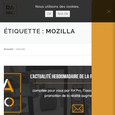
Aller
Nous utilisons des cookies.
au
Menu
contenu
Ok
Not Ok
LA RÉALITÉ AUGMENTÉE ?
RA’PRO
ÉTIQUETTE :
MOZILLA
SERVICES RA’PRO
ACTUALITÉ DE LA RA
Accueil
»
mozilla
CONTACTS
FRANÇAIS
English
Français
Deutsch