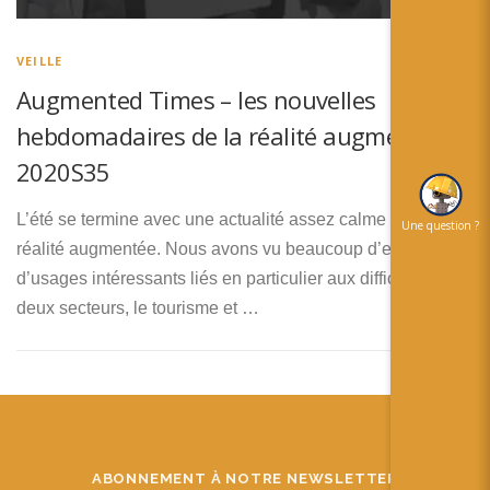
简体中文
日本語
VEILLE
Augmented Times – les nouvelles
Español
hebdomadaires de la réalité augmentée –
2020S35
L’été se termine avec une actualité assez calme pour la
Une question ?
réalité augmentée. Nous avons vu beaucoup d’exemples
d’usages intéressants liés en particulier aux difficultés de
deux secteurs, le tourisme et …
ABONNEMENT À NOTRE NEWSLETTER