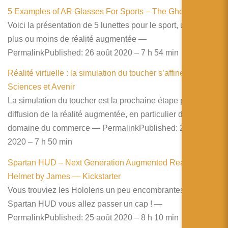
5 Examples of AR Glasses For Sports – The Ghost Howls
Voici la présentation de 5 lunettes pour le sport, utilisant
plus ou moins de réalité augmentée —
PermalinkPublished: 26 août 2020 – 7 h 54 min
Réalité virtuelle : la simulation du toucher s’affine –
Sciences et Avenir
La simulation du toucher est la prochaine étape pour la
diffusion de la réalité augmentée, en particulier dans le
domaine du commerce — PermalinkPublished: 26 août
2020 – 7 h 50 min
Spartan HUD – Next Generation Augmented Reality
Helmet by James — Kickstarter
Vous trouviez les Hololens un peu encombrantes ? Avec le
Spartan HUD vous allez passer un cap ! —
PermalinkPublished: 25 août 2020 – 8 h 10 min