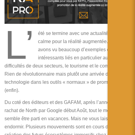
简体中文
日本語
L’
Español
été se termine avec une actualité assez
calme pour la réalité augmentée. Nous
avons vu beaucoup d’exemples d’usages
intéressants liés en particulier aux
difficultés de deux secteurs, le tourisme et le commerce.
Rien de révolutionnaire mais plutôt une arrivée de la
technologie dans les outils « normaux » de promotion
(enfin).
Du coté des éditeurs et des GAFAM, après l’annonce du
rachat de North par Google début Août, tout le monde
semble être parti en vacances. Mais ne vous laissez pas
endormir. Plusieurs mouvements sont en cours dans la
création des futurs écosystèmes immersifs chez Google,