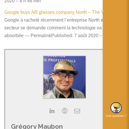
2020 – 8 h 46 min
Google buys AR glasses company North – The Verge
Google à racheté récemment l’entreprise North et le
secteur se demande comment la technologie va être
absorbée — PermalinkPublished: 7 août 2020 – 8 h 24 min
Une question ?
Grégory Maubon