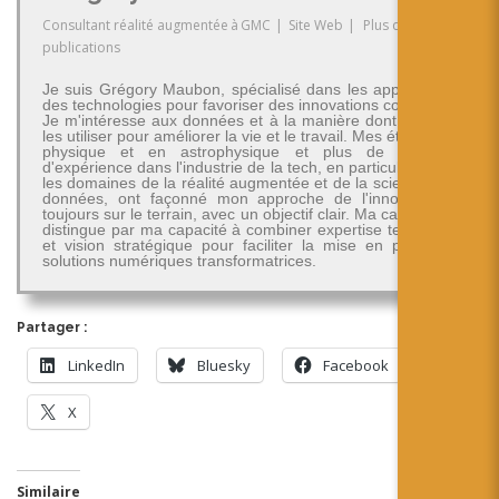
Consultant réalité augmentée
à
GMC
|
Site Web
|
Plus de
publications
Je suis Grégory Maubon, spécialisé dans les applications
des technologies pour favoriser des innovations concrètes.
Je m'intéresse aux données et à la manière dont on peut
les utiliser pour améliorer la vie et le travail. Mes études en
physique et en astrophysique et plus de 30 ans
d'expérience dans l'industrie de la tech, en particulier dans
les domaines de la réalité augmentée et de la science des
données, ont façonné mon approche de l'innovation -
toujours sur le terrain, avec un objectif clair. Ma carrière se
distingue par ma capacité à combiner expertise technique
et vision stratégique pour faciliter la mise en place de
solutions numériques transformatrices.
Partager :
LinkedIn
Bluesky
Facebook
X
Similaire