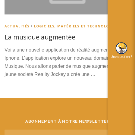
简体中文
日本語
ACTUALITÉS
/
LOGICIELS, MATÉRIELS ET TECHNOLOGIES
Español
La musique augmentée
Voila une nouvelle application de réalité augmentée sur
Une question ?
Iphone. L’application explore un nouveau domaine la
Musique. Nous allons parler de musique augmentée. La
jeune société Reality Jockey a crée une …
ABONNEMENT À NOTRE NEWSLETTER