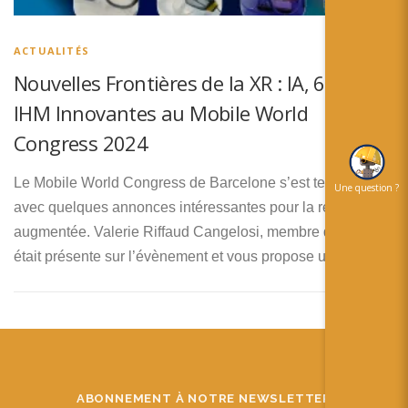
简体中文
日本語
ACTUALITÉS
Nouvelles Frontières de la XR : IA, 6G et
Español
IHM Innovantes au Mobile World
Congress 2024
Le Mobile World Congress de Barcelone s’est terminé
Une question ?
avec quelques annonces intéressantes pour la réalité
augmentée. Valerie Riffaud Cangelosi, membre de RA’pro,
était présente sur l’évènement et vous propose une …
ABONNEMENT À NOTRE NEWSLETTER