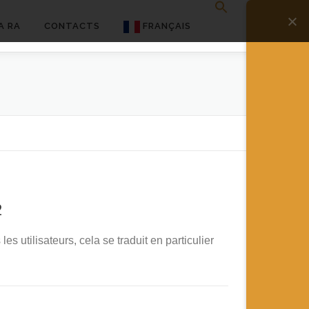
A RA
CONTACTS
FRANÇAIS
English
Français
Deutsch
简体中文
日本語
2
Español
 utilisateurs, cela se traduit en particulier