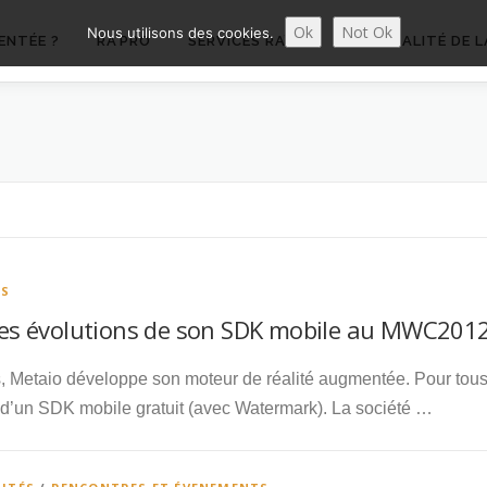
Ok
Not Ok
Nous utilisons des cookies.
ENTÉE ?
RA’PRO
SERVICES RA’PRO
ACTUALITÉ DE L
PS
les évolutions de son SDK mobile au MWC201
Metaio développe son moteur de réalité augmentée. Pour tous les
n d’un SDK mobile gratuit (avec Watermark). La société …