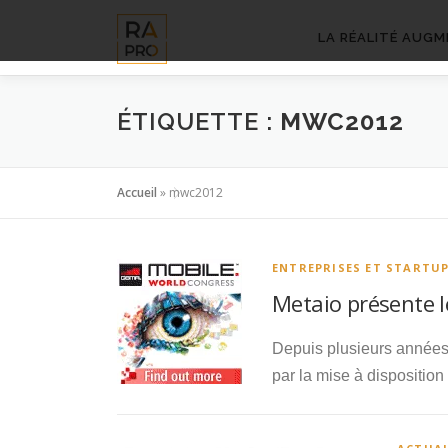
Aller
au
LA RÉALITÉ AUGM
contenu
ÉTIQUETTE :
MWC2012
Accueil
»
mwc2012
ENTREPRISES ET STARTU
Metaio présente 
Depuis plusieurs années, 
par la mise à dispositio