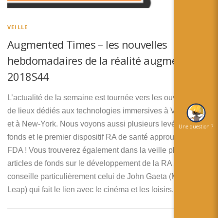
简体中文
日本語
VEILLE
Augmented Times – les nouvelles
Español
hebdomadaires de la réalité augmentée –
2018S44
L’actualité de la semaine est tournée vers les ouvertures
de lieux dédiés aux technologies immersives à Vancouver
et à New-York. Nous voyons aussi plusieurs levées de
Une question ?
fonds et le premier dispositif RA de santé approuvé par la
FDA ! Vous trouverez également dans la veille plusieurs
articles de fonds sur le développement de la RA et je vous
conseille particulièrement celui de John Gaeta (Magic
Leap) qui fait le lien avec le cinéma et les loisirs.