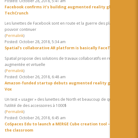
Posted: October 28, 2018, 5:41 am
Facebook confirms it’s building augmented reality glasses |
TechCrunch
Les lunettes de Facebook sont en route et la guerre des plateformes va
pouvoir continuer
(
Permalink
)
Posted: October 28, 2018, 5:34 am
Spatial’s collaborative AR platform is basically FaceTime in 3D
Spatial propose des solutions de travaux collaboratifs en réalité
augmentée et virtuelle
(
Permalink
)
Posted: October 26, 2018, 6:48 am
Amazon-funded startup debuts augmented reality glasses –
Vox
Un test « usager » des lunettes de North et beaucoup de questions sur
l’utilité de des accessoires à 1000$
(
Permalink
)
Posted: October 26, 2018, 6:45 am
CoSpaces Edu to launch a MERGE Cube creation tool – AR & VR in
the classroom