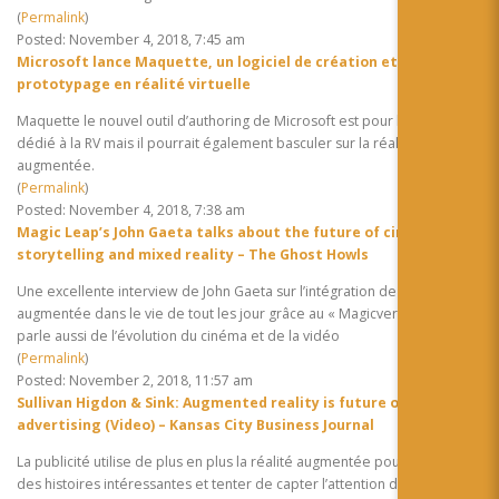
(
Permalink
)
Posted: November 4, 2018, 7:45 am
Microsoft lance Maquette, un logiciel de création et
prototypage en réalité virtuelle
Maquette le nouvel outil d’authoring de Microsoft est pour le moment
dédié à la RV mais il pourrait également basculer sur la réalité
augmentée.
(
Permalink
)
Posted: November 4, 2018, 7:38 am
Magic Leap’s John Gaeta talks about the future of cinema,
storytelling and mixed reality – The Ghost Howls
Une excellente interview de John Gaeta sur l’intégration de la réalité
augmentée dans le vie de tout les jour grâce au « Magicverses ». On y
parle aussi de l’évolution du cinéma et de la vidéo
(
Permalink
)
Posted: November 2, 2018, 11:57 am
Sullivan Higdon & Sink: Augmented reality is future of
advertising (Video) – Kansas City Business Journal
La publicité utilise de plus en plus la réalité augmentée pour raconter
des histoires intéressantes et tenter de capter l’attention des clients