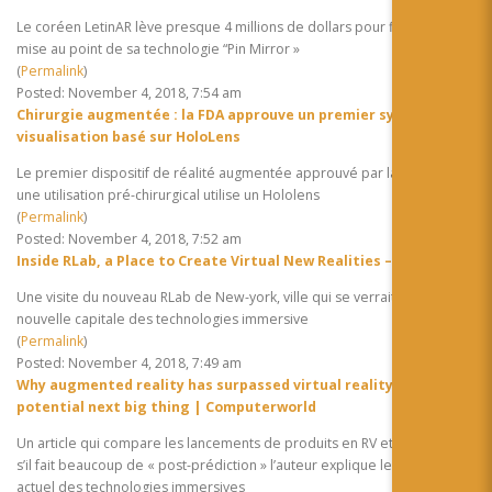
Le coréen LetinAR lève presque 4 millions de dollars pour finaliser la
mise au point de sa technologie “Pin Mirror »
(
Permalink
)
Posted: November 4, 2018, 7:54 am
Chirurgie augmentée : la FDA approuve un premier système de
visualisation basé sur HoloLens
Le premier dispositif de réalité augmentée approuvé par la FDA pour
une utilisation pré-chirurgical utilise un Hololens
(
Permalink
)
Posted: November 4, 2018, 7:52 am
Inside RLab, a Place to Create Virtual New Realities – The Bridge
Une visite du nouveau RLab de New-york, ville qui se verrait bien
nouvelle capitale des technologies immersive
(
Permalink
)
Posted: November 4, 2018, 7:49 am
Why augmented reality has surpassed virtual reality as the
potential next big thing | Computerworld
Un article qui compare les lancements de produits en RV et en AR. Mais
s’il fait beaucoup de « post-prédiction » l’auteur explique le marché
actuel des technologies immersives