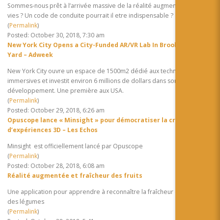
Sommes-nous prêt à l’arrivée massive de la réalité augmenté dans nos
vies ? Un code de conduite pourrait il etre indispensable ?
(
Permalink
)
Posted: October 30, 2018, 7:30 am
New York City Opens a City-Funded AR/VR Lab In Brooklyn’s Navy
Yard – Adweek
New York City ouvre un espace de 1500m2 dédié aux technologies
immersives et investit environ 6 millions de dollars dans son
développement. Une première aux USA.
(
Permalink
)
Posted: October 29, 2018, 6:26 am
Opuscope lance « Minsight » pour démocratiser la création
d’expériences 3D – Les Echos
Minsight est officiellement lancé par Opuscope
(
Permalink
)
Posted: October 28, 2018, 6:08 am
Réalité augmentée et fraîcheur des fruits
Une application pour apprendre à reconnaître la fraîcheur des fruits et
des légumes
(
Permalink
)