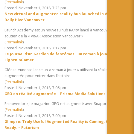
(
Permalink
)
Posted: November 1, 2018, 7:23 pm
New virtual and augmented reality hub launched in Vancouver |
Daily Hive Vancouver
Launch Academy est un nouveau hub RA/RV lancé à Vancouver avec le
soutien de la « VR/AR Association Vancouver »
(
Permalink
)
Posted: November 1, 2018, 7:17 pm
Le Journal d’un Gardien de fantômes : un roman à jouer |
LightninGamer
Glénat Jeunesse lance un « roman à jouer » utilisant la réalité
augmentée pour entrer dans l’histoire
(
Permalink
)
Posted: November 1, 2018, 7:06 pm
GEO en réalité augmentée | Prisma Media Solutions
En novembre, le magazine GEO est augmenté avec Snappress
(
Permalink
)
Posted: November 1, 2018, 7:00 pm
Glimpse: Truly Useful Augmented Reality is Coming. We’re Not
Ready. – Futurism