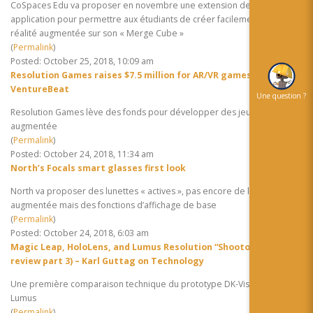
CoSpaces Edu va proposer en novembre une extension de son
application pour permettre aux étudiants de créer facilement de la
réalité augmentée sur son « Merge Cube »
(
Permalink
)
Posted: October 25, 2018, 10:09 am
Resolution Games raises $7.5 million for AR/VR games |
VentureBeat
Une question ?
Resolution Games lève des fonds pour développer des jeux en réalité
augmentée
(
Permalink
)
Posted: October 24, 2018, 11:34 am
North’s Focals smart glasses first look
North va proposer des lunettes « actives », pas encore de la réalité
augmentée mais des fonctions d’affichage de base
(
Permalink
)
Posted: October 24, 2018, 6:03 am
Magic Leap, HoloLens, and Lumus Resolution “Shootout” (ML1
review part 3) – Karl Guttag on Technology
Une première comparaison technique du prototype DK-Vision de
Lumus
(
Permalink
)