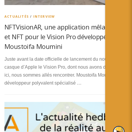
简体中文
日本語
ACTUALITÉS
/
INTERVIEW
NFTVisionAR, une application mêlant RA
Español
et NFT pour le Vision Pro développée par
Moustoifa Moumini
Juste avant la date officielle de lancement du nouveau
casque d’Apple le Vision Pro, dont nous avons déjà parlé
ici, nous sommes allés rencontrer. Moustoifa Moumini, un
développeur polyvalent spécialisé …