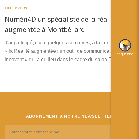
简体中文
INTERVIEW
日本語
Numéri4D un spécialiste de la réalité
augmentée à Montbéliard
Español
J’ai participé, il y a quelques semaines, à la conférence
« la Réalité augmentée : un outil de communication
Une question ?
innovant » qui a eu lieu dans le cadre du salon ExperTIC à
…
ABONNEMENT À NOTRE NEWSLETTER