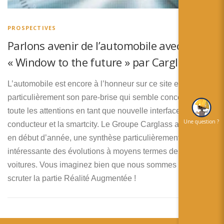
简体中文
日本語
PROSPECTIVES
Parlons avenir de l’automobile avec
Español
« Window to the future » par Carglass
L’automobile est encore à l’honneur sur ce site et plus
particulièrement son pare-brise qui semble concentrer
toute les attentions en tant que nouvelle interface entre le
Une question ?
conducteur et la smartcity. Le Groupe Carglass a présenté,
en début d’année, une synthèse particulièrement
intéressante des évolutions à moyens termes de nos
voitures. Vous imaginez bien que nous sommes allés
scruter la partie Réalité Augmentée !