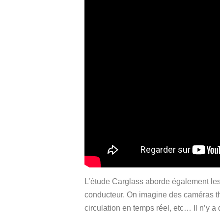
L’étude Carglass aborde également les u
conducteur. On imagine des caméras the
circulation en temps réel, etc… Il n’y a