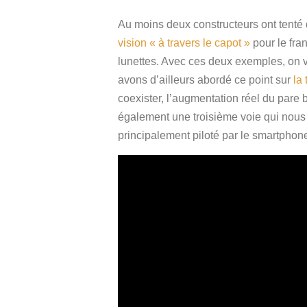
Au moins deux constructeurs ont tenté d
vision « à travers le capot »
pour le fr
lunettes. Avec ces deux exemples, on v
avons d’ailleurs abordé ce point sur
la
coexister, l’augmentation réel du pare b
également une troisième voie qui nous v
principalement piloté par le smartphon