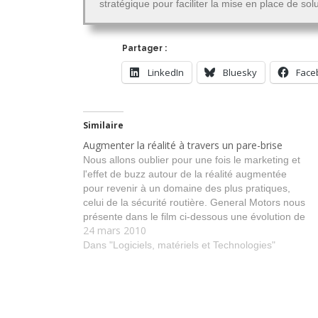
stratégique pour faciliter la mise en place de so
Partager :
LinkedIn
Bluesky
Face
Similaire
Augmenter la réalité à travers un pare-brise
Nous allons oublier pour une fois le marketing et
l'effet de buzz autour de la réalité augmentée
pour revenir à un domaine des plus pratiques,
celui de la sécurité routière. General Motors nous
présente dans le film ci-dessous une évolution de
24 mars 2010
son affichage "tête haute" qui devient un dispositif
de…
Dans "Logiciels, matériels et Technologies"