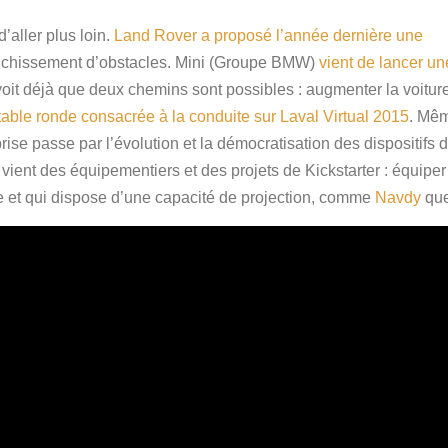
’aller plus loin.
Land Rover a proposé l’année dernière une
anchissement d’obstacles. Mini (Groupe BMW)
vient de lancer u
oit déjà que deux chemins sont possibles : augmenter la voitur
 table ronde consacrée à la conduite sur Laval Virtual 2015
. Mêm
rise passe par l’évolution et la démocratisation des dispositifs d
ient des équipementiers et des projets de Kickstarter : équiper
e et qui dispose d’une capacité de projection, comme
Navdy
que