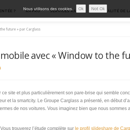
Ok
Not Ok
Nous utilisons des cookies.
ENTÉE ?
RA’PRO
SERVICES RA’PRO
ACTUALITÉ DE L
the future » par Carglass
omobile avec « Window to the fu
N
 ce site et plus particulièrement son pare-brise qui semble conce
teur et la smartcity. Le Groupe Carglass a présenté, en début d
ermes de nos voitures. Vous imaginez bien que nous sommes allé
Vous trouverez l’étude complète sur
le profil slideshare de Car