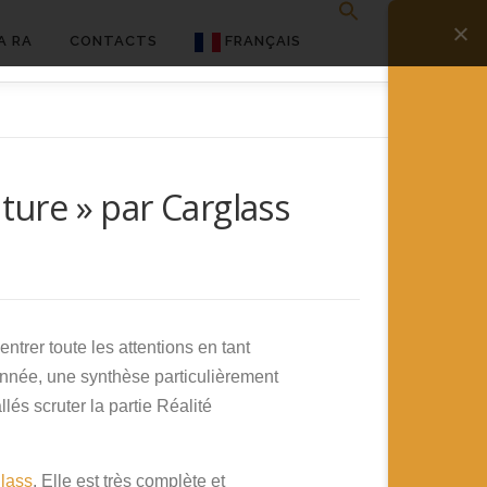
A RA
CONTACTS
FRANÇAIS
English
Français
ture » par Carglass
Deutsch
简体中文
日本語
Español
ntrer toute les attentions en tant
’année, une synthèse particulièrement
s scruter la partie Réalité
glass
. Elle est très complète et