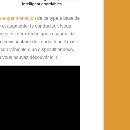
ne expérimentation
de ce type à base de
e et augmenter le conducteur. Nous
e si les deux techniques risquent de
e suivi oculaire du conducteur. Il existe
 son véhicule d’un dispositif annexe,
 vous pouvez découvrir ici :