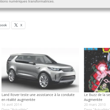
lutions numériques transformatrices.
book
X
Land Rover teste une assistance à la conduite
Le Buzz de la se
en réalité augmentée
Augmentée
16 avril 2014
20 mars 2010
Dans "Actualités"
Dans "Actualités