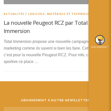
简体中文
日本語
ACTUALITÉS
/
LOGICIELS, MATÉRIELS ET TECHNOLOGIES
La nouvelle Peugeot RCZ par Total
Español
Immersion
Total Immersion propose une nouvelle campagne de
Une question ?
marketing comme ils savent si bien les faire. Cette fois ci,
c’est pour la nouvelle Peugeot RCZ. Pour info, cette
sportive ce place …
ABONNEMENT À NOTRE NEWSLETTER