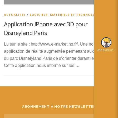
简体中文
日本語
ACTUALITÉS
/
LOGICIELS, MATÉRIELS ET TECHNOLOGIES
Application iPhone avec 3D pour
Español
Disneyland Paris
Lu sur le site : http://www.e-marketing.fr/. Une nouvelle
Une question ?
application de réalité augmentée permettant aux visiteurs
du parc Disnelyland Paris de s’orienter durant leur visite.
Cette application nous informe sur les …
ABONNEMENT À NOTRE NEWSLETTER