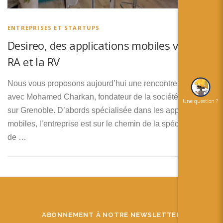
简体中文
日本語
ENTREPRISES ET STARTUPS
Desireo, des applications mobiles vers la
Español
RA et la RV
Nous vous proposons aujourd’hui une rencontre
avec Mohamed Charkan, fondateur de la société Desireo
Une question ?
sur Grenoble. D’abords spécialisée dans les applications
mobiles, l’entreprise est sur le chemin de la spécialisation
de …
ABONNEMENT À NOTRE NEWSLETTER