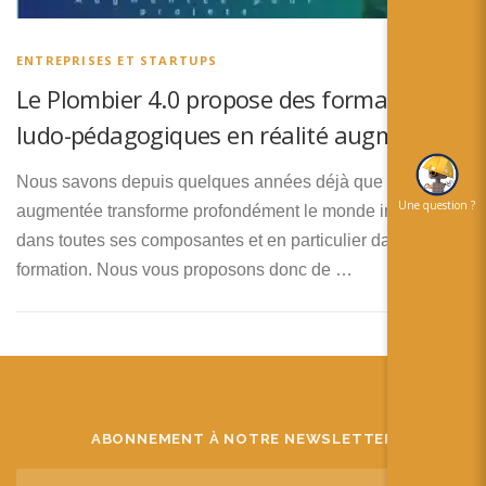
简体中文
日本語
ENTREPRISES ET STARTUPS
Le Plombier 4.0 propose des formations
Español
ludo-pédagogiques en réalité augmentée
Nous savons depuis quelques années déjà que la réalité
Une question ?
augmentée transforme profondément le monde industriel,
dans toutes ses composantes et en particulier dans la
formation. Nous vous proposons donc de …
ABONNEMENT À NOTRE NEWSLETTER