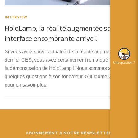
简体中文
日本語
INTERVIEW
HoloLamp, la réalité augmentée sans
Español
interface encombrante arrive !
Si vous avez suivi l’actualité de la réalité augmentée sur le
dernier CES, vous avez certainement remarqué l’impact de
Une question ?
la démonstration de HoloLamp ! Nous sommes allés poser
quelques questions à son fondateur, Guillaume Chican,
pour en savoir plus.
ABONNEMENT À NOTRE NEWSLETTER