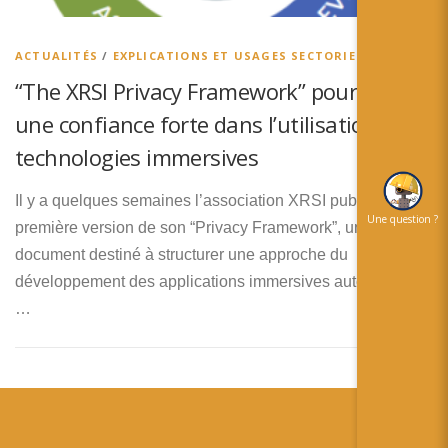
简体中文
日本語
ACTUALITÉS
/
EXPLICATIONS ET USAGES SECTORIELS
“The XRSI Privacy Framework” pour établir
Español
une confiance forte dans l’utilisation des
technologies immersives
Il y a quelques semaines l’association XRSI publiait la
Une question ?
première version de son “Privacy Framework”, un
document destiné à structurer une approche du
développement des applications immersives autours de la
…