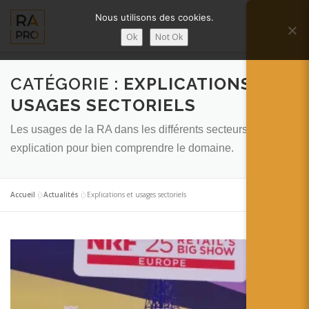
Aller
Nous utilisons des cookies.
au
Menu
contenu
Ok
Not Ok
LA RÉALITÉ AUGMENTÉE ?
RA’PRO
CATÉGORIE :
EXPLICATIONS ET
USAGES SECTORIELS
Les usages de la RA dans les différents secteurs et les
SERVICES RA’PRO
ACTUALITÉ DE LA RA
explication pour bien comprendre le domaine.
CONTACTS
FRANÇAIS
Accueil
»
Actualités
»
Explications et usages sectoriels
English
Français
Deutsch