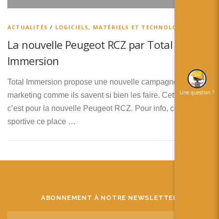
简体中文
日本語
ACTUALITÉS
/
LOGICIELS, MATÉRIELS ET TECHNOLOGIES
La nouvelle Peugeot RCZ par Total
Español
Immersion
Total Immersion propose une nouvelle campagne de
Une question ?
marketing comme ils savent si bien les faire. Cette fois ci,
c’est pour la nouvelle Peugeot RCZ. Pour info, cette
sportive ce place …
ABONNEMENT À NOTRE NEWSLETTER