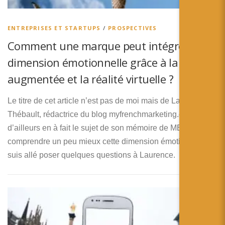
简体中文
日本語
ENTREPRISES ET STARTUPS
/
PROSPECTIVES
Comment une marque peut intégrer une
Español
dimension émotionnelle grâce à la réalité
augmentée et la réalité virtuelle ?
Le titre de cet article n’est pas de moi mais de Laurence
Thébault, rédactrice du blog myfrenchmarketing.com et qui
d’ailleurs en à fait le sujet de son mémoire de MBA. Pour
comprendre un peu mieux cette dimension émotionnelle, je
suis allé poser quelques questions à Laurence.