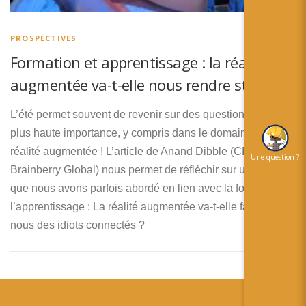
简体中文
日本語
PROSPECTIVES
Formation et apprentissage : la réalité
Español
augmentée va-t-elle nous rendre stupide ?
L’été permet souvent de revenir sur des questions de la
plus haute importance, y compris dans le domaine de la
réalité augmentée ! L’article de Anand Dibble (CIO de
Une question ?
Brainberry Global) nous permet de réfléchir sur un point
que nous avons parfois abordé en lien avec la formation et
l’apprentissage : La réalité augmentée va-t-elle faire de
nous des idiots connectés ?