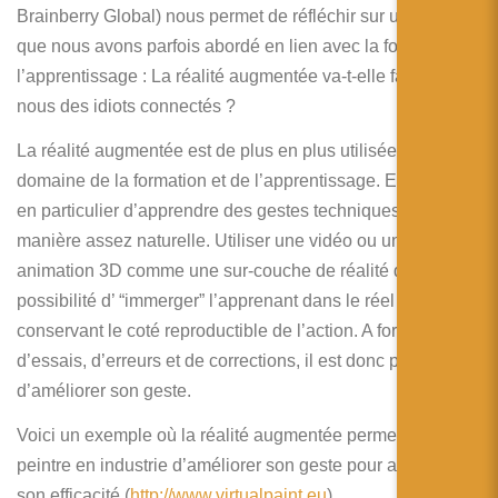
简体中文
Brainberry Global) nous permet de réfléchir sur un point
que nous avons parfois abordé en lien avec la formation et
日本語
l’apprentissage : La réalité augmentée va-t-elle faire de
Español
nous des idiots connectés ?
La réalité augmentée est de plus en plus utilisée dans le
domaine de la formation et de l’apprentissage. Elle permet
en particulier d’apprendre des gestes techniques de
manière assez naturelle. Utiliser une vidéo ou une
animation 3D comme une sur-couche de réalité donne la
possibilité d’ “immerger” l’apprenant dans le réel tout en
conservant le coté reproductible de l’action. A force
d’essais, d’erreurs et de corrections, il est donc possible
d’améliorer son geste.
Voici un exemple où la réalité augmentée permet au
peintre en industrie d’améliorer son geste pour augmenter
son efficacité (
http://www.virtualpaint.eu
).