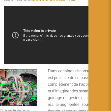
Dans certaines circonstances, il
est possible de se passer
complètement de l’apprentissage
et d’imaginer des systèmes de
guidage de gestes utilisant la
réalité augmentée, souvent pour
© Laster Technologies