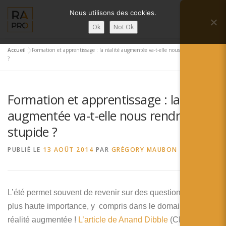
Aller
Nous utilisons des cookies.
au
Menu
contenu
Ok
Not Ok
Accueil
»
Formation et apprentissage : la réalité augmentée va-t-elle nous rendre stupide
LA RÉALITÉ AUGMENTÉE ?
RA’PRO
?
Formation et apprentissage : la réalité
SERVICES RA’PRO
ACTUALITÉ DE LA RA
augmentée va-t-elle nous rendre
stupide ?
CONTACTS
FRANÇAIS
PUBLIÉ LE
13 AOÛT 2014
PAR
GRÉGORY MAUBON
English
Français
L’été permet souvent de revenir sur des questions de la
plus haute importance, y compris dans le domaine de la
Deutsch
réalité augmentée !
L’article de Anand Dibble
(CIO de