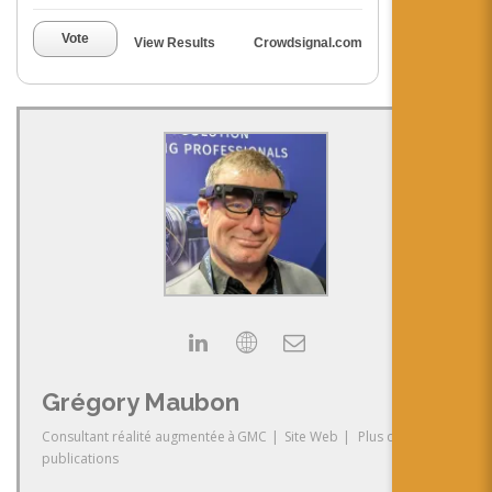
Vote
View Results
Crowdsignal.com
Grégory Maubon
Consultant réalité augmentée
à
GMC
|
Site Web
|
Plus de
publications