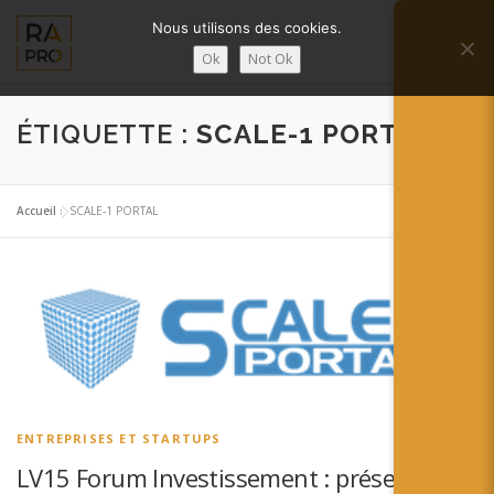
Aller
Nous utilisons des cookies.
au
Menu
contenu
Ok
Not Ok
LA RÉALITÉ AUGMENTÉE ?
RA’PRO
ÉTIQUETTE :
SCALE-1 PORTAL
SERVICES RA’PRO
ACTUALITÉ DE LA RA
Accueil
»
SCALE-1 PORTAL
CONTACTS
FRANÇAIS
English
Français
ENTREPRISES ET STARTUPS
Deutsch
LV15 Forum Investissement : présentation