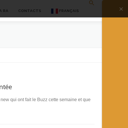
A RA
CONTACTS
FRANÇAIS
English
Français
Deutsch
简体中文
日本語
entée
Español
new qui ont fait le Buzz cette semaine et que