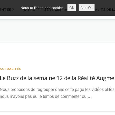
Ok
Not Ok
Nous utilisons des cookies.
ENTÉE ?
RA’PRO
SERVICES RA’PRO
ACTUALITÉ DE L
ACTUALITÉS
Le Buzz de la semaine 12 de la Réalité Augm
Nous proposons de regrouper dans cette page les vidéos et les 
nous n’avons pas eu le temps de commenter ou …