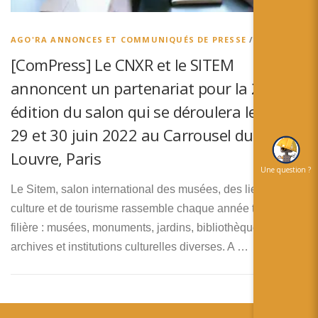
简体中文
日本語
AGO'RA ANNONCES ET COMMUNIQUÉS DE PRESSE
/
AGO’RA
[ComPress] Le CNXR et le SITEM
Español
annoncent un partenariat pour la 26ème
édition du salon qui se déroulera les 28,
29 et 30 juin 2022 au Carrousel du
Louvre, Paris
Une question ?
Le Sitem, salon international des musées, des lieux de
culture et de tourisme rassemble chaque année toute la
filière : musées, monuments, jardins, bibliothèques,
archives et institutions culturelles diverses. A …