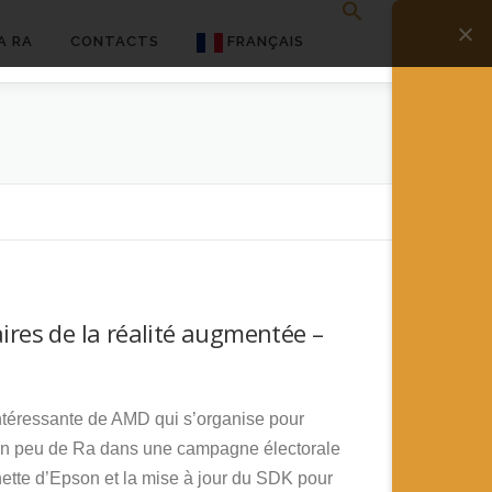
A RA
CONTACTS
FRANÇAIS
English
Français
Deutsch
简体中文
日本語
res de la réalité augmentée –
Español
ntéressante de AMD qui s’organise pour
 un peu de Ra dans une campagne électorale
tte d’Epson et la mise à jour du SDK pour