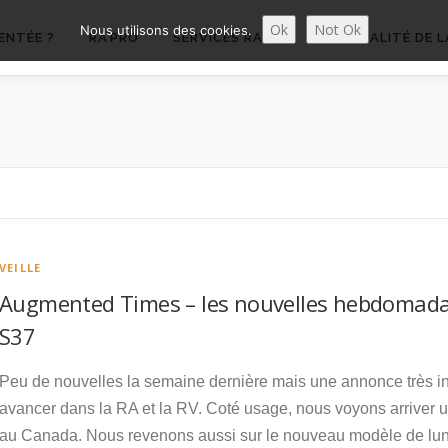
Ok
Not Ok
Nous utilisons des cookies.
ENTÉE ?
RA’PRO
SERVICES RA’PRO
ACTUALITÉ DE L
VEILLE
Augmented Times – les nouvelles hebdomadai
S37
Peu de nouvelles la semaine dernière mais une annonce très i
avancer dans la RA et la RV. Coté usage, nous voyons arriver
au Canada. Nous revenons aussi sur le nouveau modèle de lune