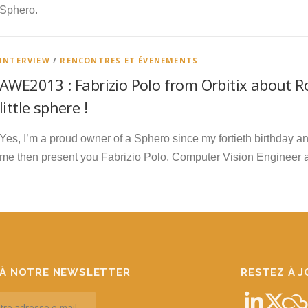
Sphero.
INTERVIEW
/
RENCONTRES ET ÉVENEMENTS
AWE2013 : Fabrizio Polo from Orbitix about R
little sphere !
Yes, I’m a proud owner of a Sphero since my fortieth birthday an
me then present you Fabrizio Polo, Computer Vision Engineer at
À NOTRE NEWSLETTER
RESTEZ À 