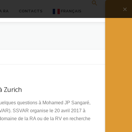
A RA
CONTACTS
FRANÇAIS
English
Français
Deutsch
简体中文
日本語
à Zurich
Español
r quelques questions à Mohamed JP Sangaré,
VAR). SSVAR organise le 20 avril 2017 à
 domaine de la RA ou de la RV en recherche