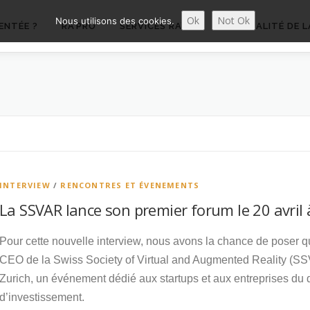
Ok
Not Ok
Nous utilisons des cookies.
ENTÉE ?
RA’PRO
SERVICES RA’PRO
ACTUALITÉ DE L
INTERVIEW
/
RENCONTRES ET ÉVENEMENTS
La SSVAR lance son premier forum le 20 avril 
Pour cette nouvelle interview, nous avons la chance de pose
CEO de la Swiss Society of Virtual and Augmented Reality (SS
Zurich, un événement dédié aux startups et aux entreprises du
d’investissement.