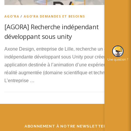
简体中文
日本語
AGO’RA
/
AGO’RA DEMANDES ET BESOINS
[AGORA] Recherche indépendant
Español
développant sous unity
Axone Design, entreprise de Lille, recherche un ou une
indépendante développant sous Unity pour créer une
Une question ?
application destinée à l’animation d’une expérience de
réalité augmentée (domaine scientifique et technique).
L’entreprise …
ABONNEMENT À NOTRE NEWSLETTER