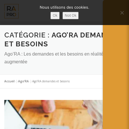
Aller
Nous utilisons des cookies.
au
Menu
contenu
Ok
Not Ok
LA RÉALITÉ AUGMENTÉE ?
RA’PRO
CATÉGORIE :
AGO’RA DEMANDES
ET BESOINS
Ago’RA : Les demandes et les besoins en réalité
SERVICES RA’PRO
ACTUALITÉ DE LA RA
augmentée
CONTACTS
FRANÇAIS
Accueil
»
Ago’RA
»
Ago’RA demandes et besoins
English
Français
Deutsch