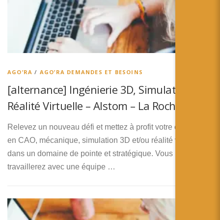
简体中文
日本語
Español
AGO’RA
/
AGO’RA DEMANDES ET BESOINS
[alternance] Ingénierie 3D, Simulation &
Réalité Virtuelle – Alstom – La Rochelle
Relevez un nouveau défi et mettez à profit votre expertise
en CAO, mécanique, simulation 3D et/ou réalité virtuelle
dans un domaine de pointe et stratégique. Vous
travaillerez avec une équipe …