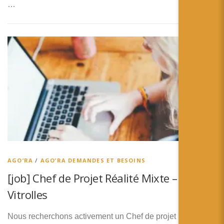
…
AGO’RA
/
AGO’RA DEMANDES ET BESOINS
[job] Chef de Projet Réalité Mixte – SII –
Vitrolles
Nous recherchons activement un Chef de projet (H/F)