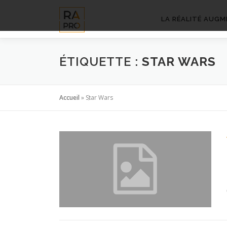
Aller
au
LA RÉALITÉ AUGM
contenu
ÉTIQUETTE :
STAR WARS
Accueil
»
Star Wars