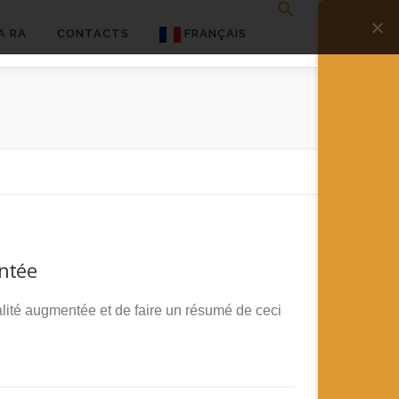
A RA
CONTACTS
FRANÇAIS
English
Français
Deutsch
简体中文
日本語
entée
Español
éalité augmentée et de faire un résumé de ceci