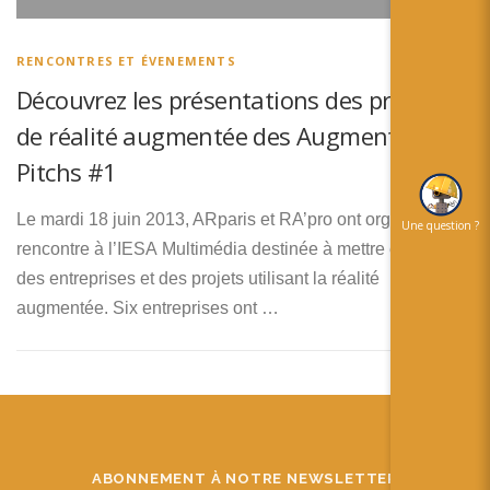
简体中文
日本語
RENCONTRES ET ÉVENEMENTS
Découvrez les présentations des projets
Español
de réalité augmentée des Augmented
Pitchs #1
Le mardi 18 juin 2013, ARparis et RA’pro ont organisé une
Une question ?
rencontre à l’IESA Multimédia destinée à mettre en avant
des entreprises et des projets utilisant la réalité
augmentée. Six entreprises ont …
ABONNEMENT À NOTRE NEWSLETTER