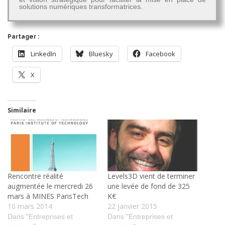
solutions numériques transformatrices.
Partager :
LinkedIn
Bluesky
Facebook
X
Similaire
Rencontre réalité
Levels3D vient de terminer
augmentée le mercredi 26
une levée de fond de 325
mars à MINES ParisTech
K€
10 mars 2014
22 janvier 2015
Dans "Entreprises et
Dans "Entreprises et