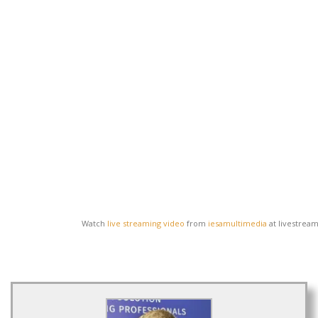
Watch
live streaming video
from
iesamultimedia
at livestrea