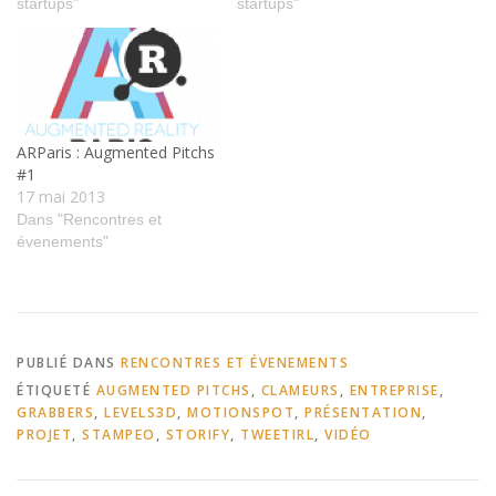
startups"
startups"
ARParis : Augmented Pitchs
#1
17 mai 2013
Dans "Rencontres et
évenements"
PUBLIÉ DANS
RENCONTRES ET ÉVENEMENTS
ÉTIQUETÉ
AUGMENTED PITCHS
,
CLAMEURS
,
ENTREPRISE
,
GRABBERS
,
LEVELS3D
,
MOTIONSPOT
,
PRÉSENTATION
,
PROJET
,
STAMPEO
,
STORIFY
,
TWEETIRL
,
VIDÉO