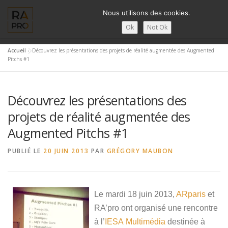
Aller
Nous utilisons des cookies.
au
contenu
Ok
Not Ok
Accueil
»
Découvrez les présentations des projets de réalité augmentée des Augmented
LA RÉALITÉ AUGMENTÉE ?
RA’PRO
SERVICES RA’PR
Pitchs #1
Découvrez les présentations des
ACTUALITÉ DE LA RA
CONTACTS
FRANÇAIS
projets de réalité augmentée des
English
Augmented Pitchs #1
Français
PUBLIÉ LE
20 JUIN 2013
PAR
GRÉGORY MAUBON
Deutsch
简体中文
Le mardi 18 juin 2013,
ARparis
et
RA’pro ont organisé une rencontre
日本語
à l’
IESA Multimédia
destinée à