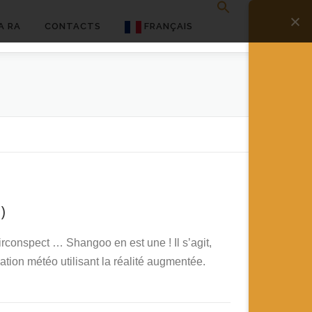
A RA
CONTACTS
FRANÇAIS
English
Français
Deutsch
简体中文
日本語
)
Español
circonspect … Shangoo en est une ! Il s’agit,
ation météo utilisant la réalité augmentée.