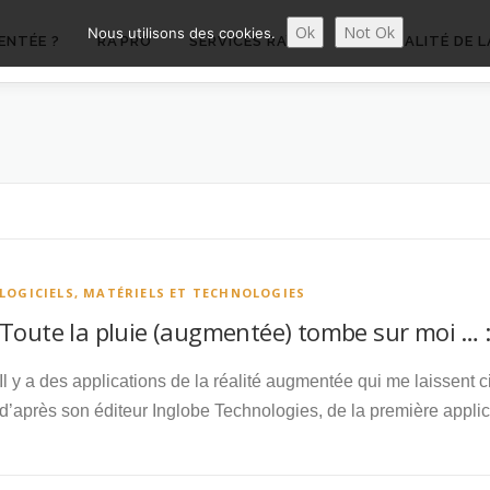
Ok
Not Ok
Nous utilisons des cookies.
ENTÉE ?
RA’PRO
SERVICES RA’PRO
ACTUALITÉ DE L
LOGICIELS, MATÉRIELS ET TECHNOLOGIES
Toute la pluie (augmentée) tombe sur moi … :
Il y a des applications de la réalité augmentée qui me laissent 
d’après son éditeur Inglobe Technologies, de la première applic